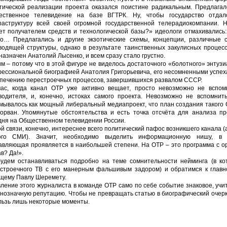
тической реализации проекта оказался поистине радикальным. Предлагал
ественное телевидение на базе ВГТРК. Ну, чтобы государство отда
аструктуру всей своей огромной государственной телерадиокомпании. 
ет получателем средств и технологической базы?» идеологи отмахивались: 
о… Предлагались и другие экзотические схемы, концепции, различные
водящей структуры, однако в результате таинственных закулисных процес
назначен Анатолий Лысенко, и всем сразу стало грустно.
м – потому что в этой фигуре не виделось достаточного «болотного» энтузиа
ессиональной биографией Анатолия Григорьевича, его несомненными успех
печению перестроечных процессов, завершившихся развалом СССР.
ас, когда канал ОТР уже активно вещает, просто невозможно не вспо
водителя, и, конечно, истоках самого проекта. Невозможно не вспомнит
мывалось как мощный либеральный медиапроект, что план создания такого 
орван. Упомянутые обстоятельства и есть точка отсчёта для анализа пр
дня на Общественном телевидении России.
ой связи, конечно, интереснее всего политический пафос возникшего канала (а
ого СМИ). Значит, необходимо выделить информационную нишу, в к
авляющая проявляется в наибольшей степени. На ОТР – это программа с 
в? Да!».
удем останавливаться подробно на теме сомнительности нейминга (в ко
строечного ТВ с его манерным фальшивым задором) и обратимся к главн
щему Павлу Шеремету.
ление этого журналиста в команде ОТР само по себе событие знаковое, учит
нозначную репутацию. Чтобы не превращать статью в биографический очер
льзь лишь некоторые моменты.