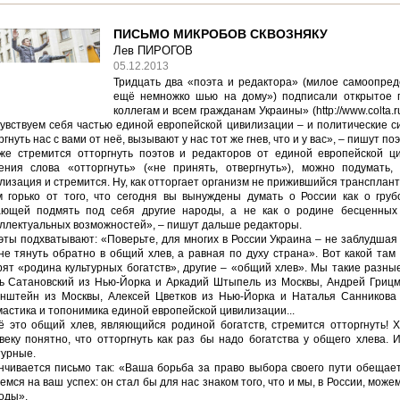
ПИСЬМО МИКРОБОВ СКВОЗНЯКУ
Лев ПИРОГОВ
05.12.2013
Тридцать два «поэта и редактора» (милое самоопре
ещё немножко шью на дому») подписали открытое 
коллегам и всем гражданам Украины» (http://www.colta.r
чувствуем себя частью единой европейской цивилизации – и политические с
ргнуть нас с вами от неё, вызывают у нас тот же гнев, что и у вас», – пишут по
же стремится отторгнуть поэтов и редакторов от единой европейской ц
ения слова «отторгнуть» («не принять, отвергнуть»), можно подумать,
лизация и стремится. Ну, как отторгает организм не прижившийся транспланта
 горько от того, что сегодня вы вынуждены думать о России как о груб
ющей подмять под себя другие народы, а не как о родине бесценных 
ллектуальных возможностей», – пишут дальше редакторы.
эты подхватывают: «Поверьте, для многих в России Украина – не заблудшая
не тянуть обратно в общий хлев, а равная по духу страна». Вот какой там
рят «родина культурных богатств», другие – «общий хлев». Мы такие разные
ь Сатановский из Нью-Йорка и Аркадий Штыпель из Москвы, Андрей Грицм
нштейн из Москвы, Алексей Цветков из Нью-Йорка и Наталья Санникова и
астика и топонимика единой европейской цивилизации...
ё это общий хлев, являющийся родиной богатств, стремится отторгнуть! 
веку понятно, что отторгнуть как раз бы надо богатства у общего хлева. 
турные.
нчивается письмо так: «Ваша борьба за право выбора своего пути обещае
емся на ваш успех: он стал бы для нас знаком того, что и мы, в России, може
оды».