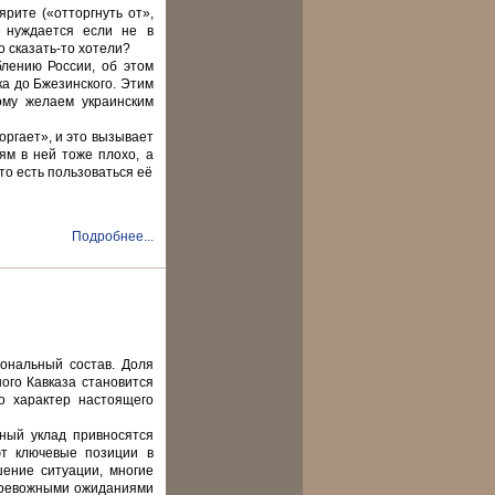
ярите («отторгнуть от»,
о нуждается если не в
о сказать-то хотели?
лению России, об этом
а до Бжезинского. Этим
ому желаем украинским
оргает», и это вызывает
ям в ней тоже плохо, а
то есть пользоваться её
Подробнее...
ональный состав. Доля
ого Кавказа становится
о характер настоящего
нный уклад привносятся
ют ключевые позиции в
шение ситуации, многие
 тревожными ожиданиями