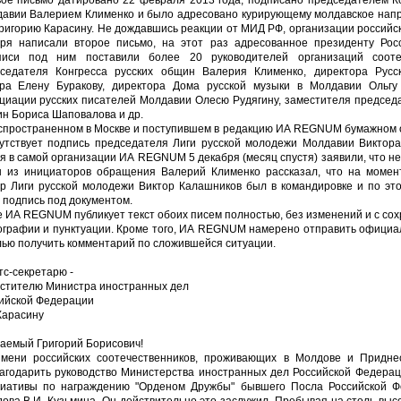
ое письмо датировано 22 февраля 2013 года, подписано председателем К
авии Валерием Клименко и было адресовано курирующему молдавское нап
ригорию Карасину. Не дождавшись реакции от МИД РФ, организации российск
ря написали второе письмо, на этот раз адресованное президенту Рос
иси под ним поставили более 20 руководителей организаций соотеч
седателя Конгресса русских общин Валерия Клименко, директора Русск
ра Елену Буракову, директора Дома русской музыки в Молдавии Ольгу
циации русских писателей Молдавии Олесю Рудягину, заместителя председа
н Бориса Шаповалова и др.
спространенном в Москве и поступившем в редакцию ИА REGNUM бумажном 
утствует подпись председателя Лиги русской молодежи Молдавии Виктора
я в самой организации ИА REGNUM 5 декабря (месяц спустя) заявили, что н
 из инициаторов обращения Валерий Клименко рассказал, что на момен
р Лиги русской молодежи Виктор Калашников был в командировке и по эт
 подпись под документом.
 ИА REGNUM публикует текст обоих писем полностью, без изменений и с со
графии и пунктуации. Кроме того, ИА REGNUM намерено отправить официа
лью получить комментарий по сложившейся ситуации.
тс-секретарю -
стителю Министра иностранных дел
ийской Федерации
 Карасину
аемый Григорий Борисович!
мени российских соотечественников, проживающих в Молдове и Приднес
агодарить руководство Министерства иностранных дел Российской Федера
иативы по награждению "Орденом Дружбы" бывшего Посла Российской Ф