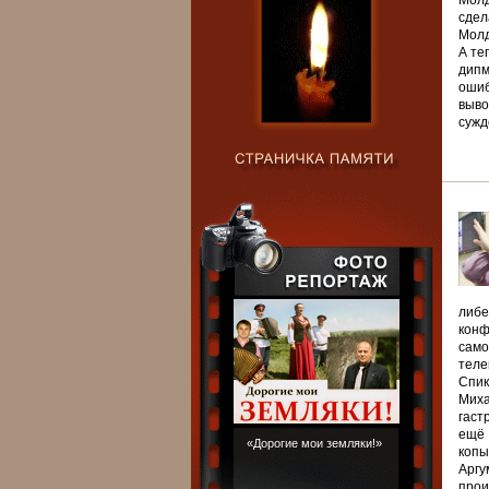
Молд
сдел
Молд
А те
дипм
ошиб
выво
сужд
либе
конф
само
теле
Спик
Миха
гаст
ещё 
«Дорогие мои земляки!»
копы
Аргу
прои