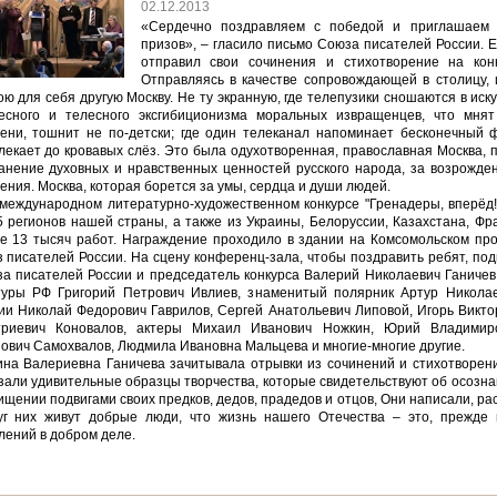
02.12.2013
«Сердечно поздравляем с победой и приглашаем 
призов», – гласило письмо Союза писателей России. 
отправил свои сочинения и стихотворение на конк
Отправляясь в качестве сопровождающей в столицу, 
ою для себя другую Москву. Не ту экранную, где телепузики сношаются в иску
есного и телесного эксгибиционизма моральных извращенцев, что мня
ени, тошнит не по-детски; где один телеканал напоминает бесконечный 
лекает до кровавых слёз. Это была одухотворенная, православная Москва, 
анение духовных и нравственных ценностей русского народа, за возрожде
ения. Москва, которая борется за умы, сердца и души людей.
 международном литературно-художественном конкурсе "Гренадеры, вперёд!
5 регионов нашей страны, а также из Украины, Белоруссии, Казахстана, Фр
е 13 тысяч работ. Награждение проходило в здании на Комсомольском про
 писателей России. На сцену конференц-зала, чтобы поздравить ребят, по
а писателей России и председатель конкурса Валерий Николаевич Ганичев
туры РФ Григорий Петрович Ивлиев, знаменитый полярник Артур Николае
ии Николай Федорович Гаврилов, Сергей Анатольевич Липовой, Игорь Викто
триевич Коновалов, актеры Михаил Иванович Ножкин, Юрий Владимир
ович Самохвалов, Людмила Ивановна Мальцева и многие-многие другие.
на Валериевна Ганичева зачитывала отрывки из сочинений и стихотворени
зали удивительные образцы творчества, которые свидетельствуют об осозна
ищении подвигами своих предков, дедов, прадедов и отцов, Они написали, рас
уг них живут добрые люди, что жизнь нашего Отечества – это, прежде в
лений в добром деле.