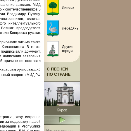
онгресса русских общин
равление замглавы МИД
Липецк
их соотечественников 5
сии Владимиру Путину.
ественников, включая
ого интеллектуального
 Вознюк, председателя
Лебедянь
теля Конгресса русских
оригинале письма также
 Калашникова. В то же
Другие
города
е подписывали документ.
т написания заявления
ой причине не поставил
С ПЕСНЕЙ
хранением оригинальной
ПО СТРАНЕ
льный запрос в МИД РФ
Курск
тровье, хочу искренне
ции за поддержку нашей
едерации в Республике
Интерактивная