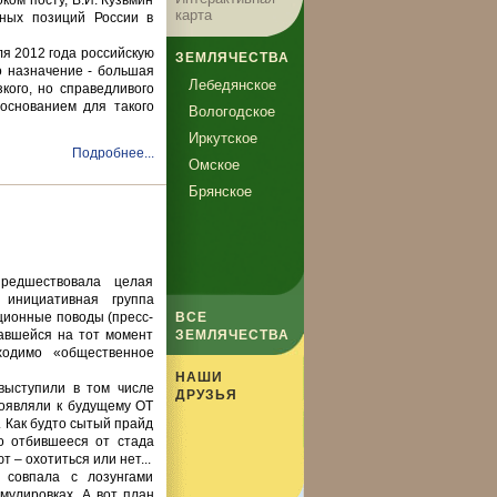
ком посту, В.И. Кузьмин
карта
рных позиций России в
ля 2012 года российскую
ЗЕМЛЯЧЕСТВА
о назначение - большая
Лебедянское
кого, но справедливого
 основанием для такого
Вологодское
Иркутское
Подробнее...
Омское
Брянское
редшествовала целая
 инициативная группа
ционные поводы (пресс-
ВСЕ
завшейся на тот момент
ЗЕМЛЯЧЕСТВА
ходимо «общественное
НАШИ
выступили в том числе
ДРУЗЬЯ
оявляли к будущему ОТ
. Как будто сытый прайд
о отбившееся от стада
 – охотиться или нет...
 совпала с лозунгами
мулировках. А вот план