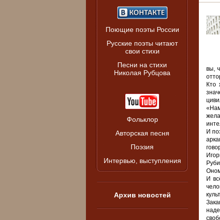
Поющие поэты России
Русские поэты читают
свои стихи
Песни на стихи
вы, 
Николая Рубцова
отто
Кто 
знач
циви
«Нам
жела
Фольклор
инте
И по
Авторская песня
арка
Поэзия
гово
Игор
Интервью, выступления
Руби
Оном
И вс
чело
Архив новостей
куль
Зака
наде
своб