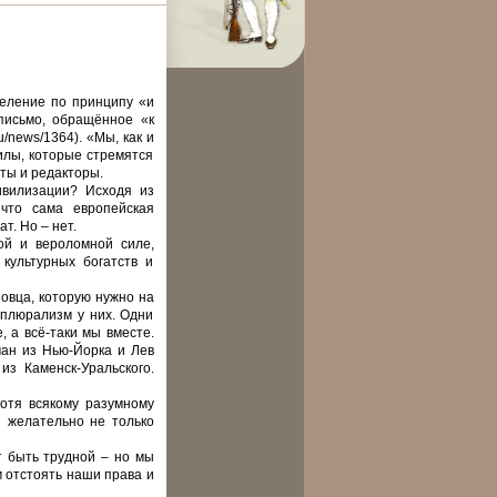
деление по принципу «и
письмо, обращённое «к
u/news/1364). «Мы, как и
илы, которые стремятся
эты и редакторы.
ивилизации? Исходя из
 что сама европейская
т. Но – нет.
ой и вероломной силе,
культурных богатств и
 овца, которую нужно на
 плюрализм у них. Одни
, а всё-таки мы вместе.
ан из Нью-Йорка и Лев
з Каменск-Уральского.
Хотя всякому разумному
И желательно не только
т быть трудной – но мы
м отстоять наши права и