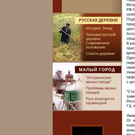
Перв
Молд
РФ Г
нояб
Подп
РУССКАЯ ДЕРЕВНЯ
пред
История. Уклад
цент
Ассо
Трагедия русской
общи
деревни.
Современное
В ра
положение
прис
врем
Спасти деревню
Один
лиде
свою
МАЛЫЙ ГОРОД
Ниже
орфо
"Исторические
малые города"
с це
Проблемы малых
"Ста
городов
заме
Русь возродится
Росс
провинцией
Г.Б.
Уваж
От и
побл
иниц