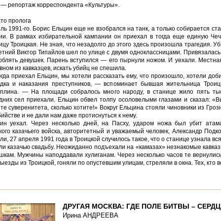
 — репортаж корреспондента «Культуры».
то пролога
ль 1991-го. Борис Ельцин еще не взобрался на танк, а только собирается с
ии. В рамках избирательной кампании он приехал в тогда еще единую Че
ицу Троицкая. Не зная, что незадолго до этого здесь произошла трагедия. Уб
етний Виктор Типайлов шел по улице с двумя одноклассницами. Привязалась 
рблять девушек. Парень вступился — его пырнули ножом. И уехали. Местна
вном из кавказцев, искать убийц не спешила.
гда приехал Ельцин, мы хотели рассказать ему, что произошло, хотели доб
дка и наказания преступников, — вспоминает бывшая жительница Трои
плина. — На площади собралось много народу, в станице жило пять тыс
дних сел приехали. Ельцин обвел толпу осоловелыми глазами и сказал: 
те суверенитета, сколько хотите!» Вокруг Ельцина стояли чиновники из Грозн
бийстве и не дали нам даже протиснуться к нему.
ин уехал. Через несколько дней, на Пасху, ударом ножа был убит атам
кого казачьего войска, авторитетный и уважаемый человек, Александр Подк
ли, 27 апреля 1991 года в Троицкой случилось такое, что о станице узнала вся
ли казачью свадьбу. Неожиданно подъехали на «камазах» незнакомые кавказ
шкам. Мужчины наподдавали хулиганам. Через несколько часов те вернулис
выезды из Троицкой, гоняли по опустевшим улицам, стреляли в окна. Тех, кто в
ДРУГАЯ МОСКВА: ГДЕ ПОЛЕ БИТВЫ – СЕРД
Ирина АНДРЕЕВА