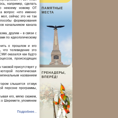
ось, например, сделать
ло некоему новому ОТ
ПАМЯТНЫЕ
На вопрос «кто именно
МЕСТА
мол, сейчас это не так
 способы формирования
сов начальником канала
зма, другим – в связи с
ами по идеологическому
мнить о прошлом и его
ь, что телевидение это
СМИ оказался как будто
оцессов, происходящих
 таковой присутствует у
оторой политическая
ГРЕНАДЕРЫ,
оригинальным названием
ВПЕРЁД!
тором слышится отзвук
ой персоне программы,
ывая его, мягко скажем,
к о Шеремете, упомянем
Подробнее...