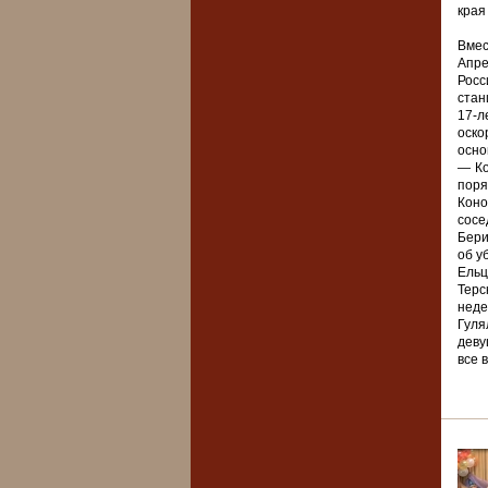
края
Вмес
Апре
Росс
стан
17-л
оско
осно
— Ко
поря
Коно
сосе
Бери
об у
Ельц
Терс
неде
Гуля
деву
все 