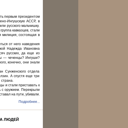
тать первым президентом
чено-Ингушскую АССР, в
или русского мальчишку.
группа кавказцев, стали
я милиция, состоящая в
иться от него наведения
цкой Надежда Ивановна
яч русских, да еще из
«Вы — чеченцы? Ингуши?
ого, конечно, они знали
ан Сунженского отдела
олзин. А спустя еще три
 страна.
цы и стали приставать к
ь с оружием. Перекрыли
ставал на пути, убивали.
Подробнее...
ЦА ЛЮДЕЙ