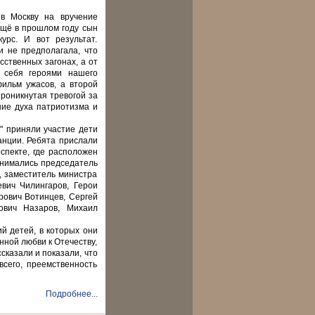
в Москву на вручение
Ещё в прошлом году сын
урс. И вот результат.
и не предполагала, что
сственных загонах, а от
т себя героями нашего
фильм ужасов, а второй
проникнутая тревогой за
ние духа патриотизма и
" приняли участие дети
анции. Ребята прислали
спекте, где расположен
днимались председатель
, заместитель министра
вич Чилингаров, Герои
рович Вотинцев, Сергей
ович Назаров, Михаил
й детей, в которых они
нной любви к Отечеству,
сказали и показали, что
сего, преемственность
Подробнее...