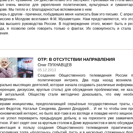
ова В.И. Кузьмина. Он действительно это заслужил. Пребывая на столь высо
ал очень многое для укрепления политических, культурных и гуманита
ове. Мы тепло и с благодарностью вспоминаем о нем.
перь о другом - причинах, побудивших меня написать Вам это письмо. С апре
иссию в Молдове возглавил Ф.М. Мухаметшин. Нам представляется, что эт
ка высшего руководства России. В подтверждение этого, может быть и рез
да, я позволю себе говорить только о фактах. Их совокупность и стала
ения.
ОТР: В ОТСУТСТВИИ НАПРАВЛЕНИЯ
Олег ПУХНАВЦЕВ
05.12.2013
Созданию Общественного телевидения России п
политическая интрига. Два года назад возникла
рально мыслящих деятелей, которая начала создавать различные информа
еренции, дискуссии, круглые столы) для обсуждения проблематики, не ка
й актуальной. Обществу стали методично доказывать, что ему необ
видение».
ерами инициативы, предполагающей серьёзные государственные траты, 
ил Федотов, Наталья Синдеева, Даниил Дондурей… И не то чтобы они пр
рономический интерес, но было всё-таки в их взгляде и повадке нечто хищное
не успел переварить предыдущую добычу, а на горизонте уже замаячил
тное. И вот сидят они за круглым столом в Доме журналистов и вяло обсуждают
ментация в пользу создания Общественного телевидения практически
сходивших тогда «болотных» событий, пусть и в несколько сглаженных фор