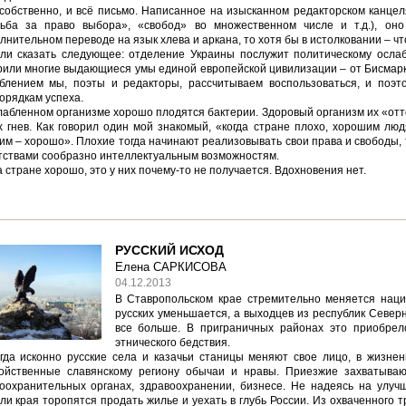
 собственно, и всё письмо. Написанное на изысканном редакторском канцел
ьба за право выбора», «свобод» во множественном числе и т.д.), он
лнительном переводе на язык хлева и аркана, то хотя бы в истолковании – чт
ли сказать следующее: отделение Украины послужит политическому ослаб
рили многие выдающиеся умы единой европейской цивилизации – от Бисмарк
блением мы, поэты и редакторы, рассчитываем воспользоваться, и поэт
орядкам успеха.
лабленном организме хорошо плодятся бактерии. Здоровый организм их «отт
х гнев. Как говорил один мой знакомый, «когда стране плохо, хорошим люд
им – хорошо». Плохие тогда начинают реализовывать свои права и свободы, 
тствами сообразно интеллектуальным возможностям.
а стране хорошо, это у них почему-то не получается. Вдохновения нет.
РУССКИЙ ИСХОД
Елена САРКИСОВА
04.12.2013
В Ставропольском крае стремительно меняется наци
русских уменьшается, а выходцев из республик Северн
все больше. В приграничных районах это приобрел
этнического бедствия.
гда исконно русские села и казачьи станицы меняют свое лицо, в жизне
ойственные славянскому региону обычаи и нравы. Приезжие захватыва
оохранительных органах, здравоохранении, бизнесе. Не надеясь на улуч
ли края торопятся продать жилье и уехать в глубь России. Из охваченного