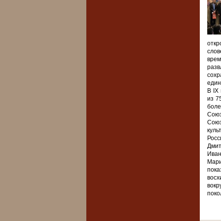
откр
слов
врем
разв
сохр
един
В IX
из 7
боле
Союз
Союз
куль
Росс
Дми
Иван
Мари
пока
восх
вокр
поко