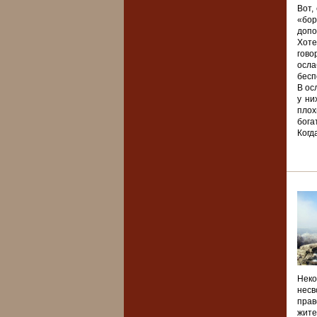
Вот,
«бор
допо
Хоте
гово
осла
бесп
В ос
у ни
плох
бога
Когд
Неко
несв
прав
жите