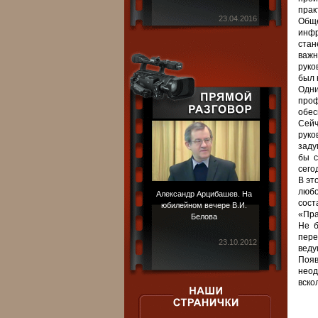
прак
23.04.2016
Общ
инфр
стан
важн
руко
был 
Одни
проф
обес
Сейч
руко
заду
бы с
сего
В эт
люб
Александр Арцибашев. На
сост
юбилейном вечере В.И.
«Пра
Белова
Не б
пере
23.10.2012
веду
Появ
неод
вско