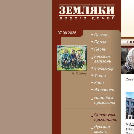
07.08.2026
Поэзия
Проза
Песни
Русская
гармонь
Фольклор
Н. Климов
Фото
Сове
Кино
Живопись
Народные
промыслы
Советуем
прочитать
МИД 
Русская
в Ки
мысль