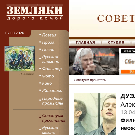
07.08.2026
Поэзия
Проза
Песни
Русская
гармонь
Фольклор
Н. Климов
Фото
Советуем прочитать
Кино
Живопись
ДУЭ
Народные
промыслы
Але
13.0
Советуем
Филь
прочитать
неож
Русская
мысль