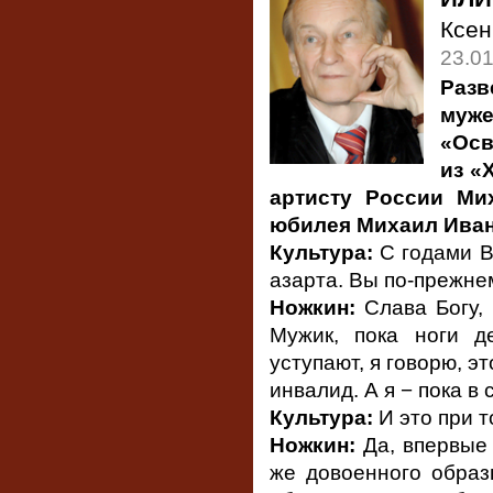
Ксе
23.0
Раз
муж
«Осв
из «
артисту России Ми
юбилея Михаил Иван
Культура:
С годами В
азарта. Вы по-прежн
Ножкин:
Слава Богу, 
Мужик, пока ноги д
уступают, я говорю, э
инвалид. А я − пока в 
Культура:
И это при т
Ножкин:
Да, впервые 
же довоенного образ