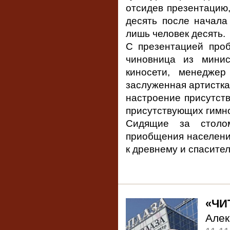
отсидев презентацию,
десять после начала 
лишь человек десять.
С презентацией проб
чиновница из минис
киносети, менедже
заслуженная артистка
настроение присутст
присутствующих гимно
Сидящие за столом
приобщения населения
к древнему и спасител
«ЧИ
Але