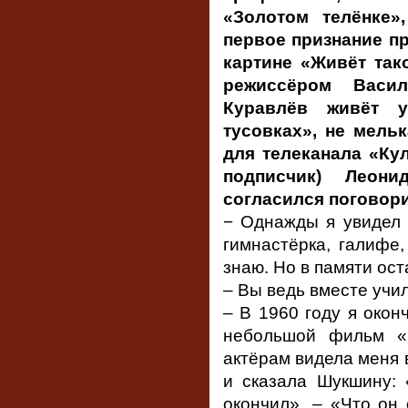
«Золотом телёнке
первое признание п
картине «Живёт так
режиссёром Васи
Куравлёв живёт у
тусовках», не мельк
для телеканала «Кул
подписчик) Леони
согласился поговор
− Однажды я увидел 
гимнастёрка, галифе,
знаю. Но в памяти ост
– Вы ведь вместе учи
– В 1960 году я окон
небольшой фильм «
актёрам видела меня 
и сказала Шукшину: 
окончил». – «Что он