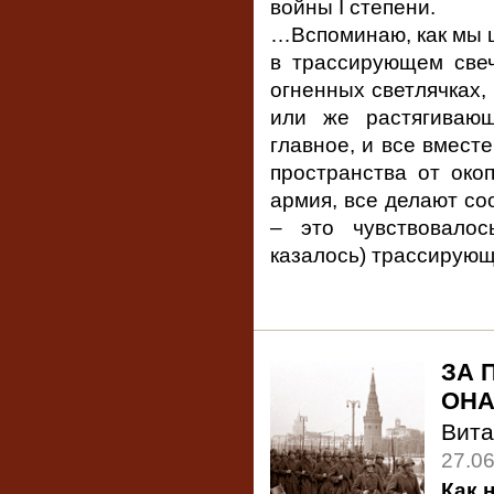
войны I степени.
…Вспоминаю, как мы 
в трассирующем свеч
огненных светлячках,
или же растягивающ
главное, и все вмест
пространства от око
армия, все делают со
– это чувствовало
казалось) трассирующ
ЗА 
ОНА
Вит
27.0
Как 