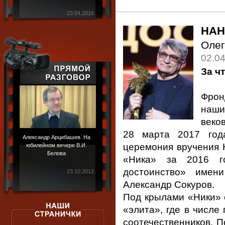
23.04.2016
НАН
Оле
02.0
За ч
Фрон
наши
веко
28 марта 2017 год
Александр Арцибашев. На
церемония вручения 
юбилейном вечере В.И.
Белова
«Ника» за 2016 г
достоинство» имен
23.10.2012
Александр Сокуров.
Под крылами «Ники» 
«элита», где в числе
соотечественников. П