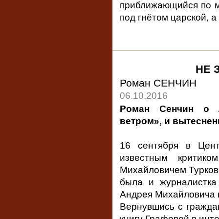
приближающийся по м
под гнётом царской, 
НЕ 
Роман СЕНЧИН
06.10.2016
Роман Сенчин о Л
ветром», и вытеснен
16 сентября в Цен
известным критико
Михайловичем Турковы
была и журналистка
Андрея Михайловича н
Вернувшись с граждан
книгу Графовой в инте