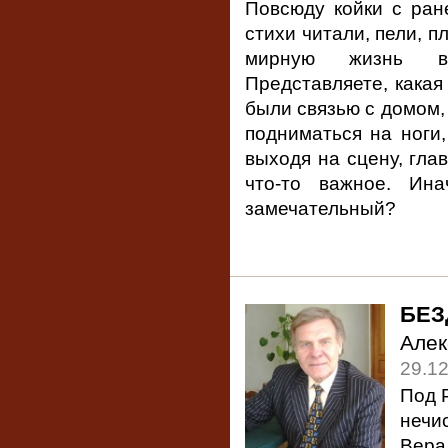
Повсюду койки с ран
стихи читали, пели, п
мирную жизнь вч
Представляете, какая
были связью с домом, 
подниматься на ноги,
выходя на сцену, гла
что-то важное. Ин
замечательный?
БЕЗ
Але
29.1
Под 
нечи
Вер