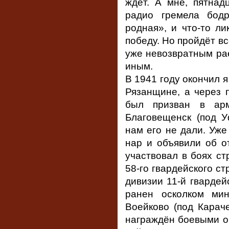
ждёт. А мне, пятнад
радио гремела бод
родная», и что-то л
победу. Но пройдёт вс
уже невозвратным рае
иным.
В 1941 году окончил 
Рязанщине, а через 
был призван в ар
Благовещенск (под У
нам его не дали. Уже
нар и объявили об от
участвовал в боях ст
58-го гвардейского ст
дивизии 11-й гвардей
ранен осколком ми
Воейково (под Караче
награждён боевыми о