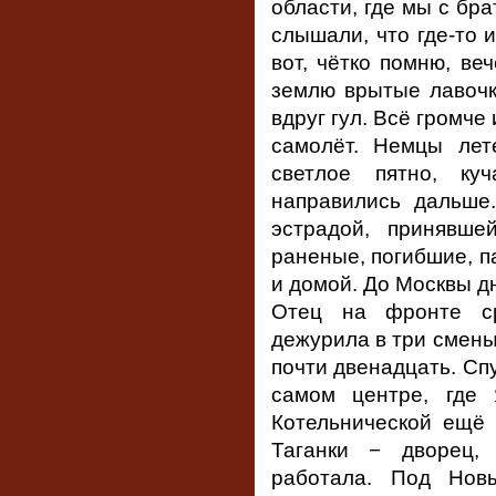
области, где мы с бр
слышали, что где-то 
вот, чётко помню, ве
землю врытые лавочк
вдруг гул. Всё громче
самолёт. Немцы лет
светлое пятно, ку
направились дальше.
эстрадой, принявше
раненые, погибшие, п
и домой. До Москвы д
Отец на фронте ср
дежурила в три смены
почти двенадцать. Спу
самом центре, где 
Котельнической ещё 
Таганки − дворец,
работала. Под Новы