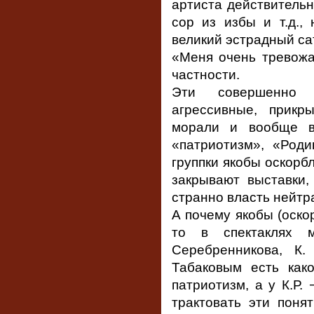
артиста действительн
сор из избы и т.д.,
великий эстрадный са
«Меня очень тревожа
частности.
Эти совершенно б
агрессивные, прикр
морали и вообще в
«патриотизм», «Роди
группки якобы оскорб
закрывают выставки,
странно власть нейтр
А почему якобы (оскор
то в спектаклях 
Серебренникова, К
Табаковым есть како
патриотизм, а у К.Р.
трактовать эти поня