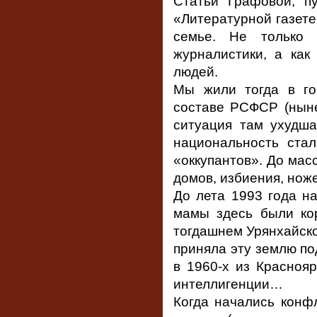
Статьи Графовой, п
«Литературной газете»
семье. Не только 
журналистики, а как
людей.
Мы жили тогда в го
составе РСФСР (ныне
ситуация там ухудша
национальность ста
«оккупантов». До мас
домов, избиения, нож
До лета 1993 года н
мамы здесь были кор
тогдашнем Урянхайско
приняла эту землю под
в 1960-х из Краснояр
интеллигенции…
Когда начались конф