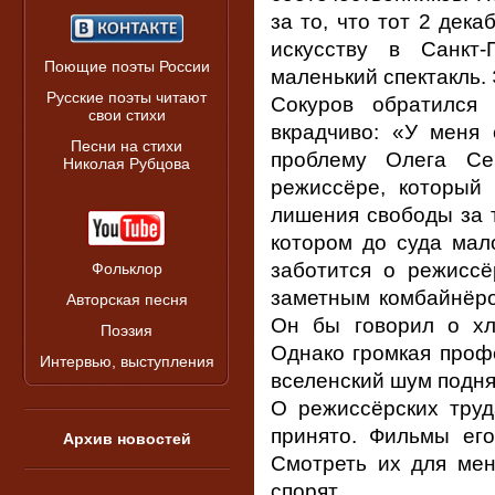
за то, что тот 2 дек
искусству в Санкт-
Поющие поэты России
маленький спектакль.
Русские поэты читают
Сокуров обратился
свои стихи
вкрадчиво: «У меня
Песни на стихи
проблему Олега Се
Николая Рубцова
режиссёре, который
лишения свободы за 
котором до суда мал
заботится о режиссё
Фольклор
заметным комбайнёро
Авторская песня
Он бы говорил о хл
Поэзия
Однако громкая проф
Интервью, выступления
вселенский шум поднят
О режиссёрских труд
принято. Фильмы ег
Архив новостей
Смотреть их для мен
спорят…