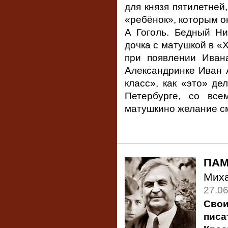
для князя пятилетней
«ребёнок», которым он
А Гоголь. Бедный Н
дочка с матушкой в «
при появлении Иван
Александринке Иван 
класс», как «это» де
Петербурге, со все
матушкино желание с
ПАМ
Мих
27.0
Сво
писа