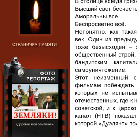
В столице всегда гряз
Высший свет бесчесте
Аморальны все.
Беспросветно всё.
Непонятно, как така
век. Один из предыд
тоже безысходен – 
общественный строй, 
бандитским капита
самоуничтожение.
Этот неизменный с
фильмам побеждать 
которых не испытыв
отечественных, где к 
советской, и к царск
канал (НТВ) показа
которой «Дуэлянт» по
«Дорогие мои земляки!»