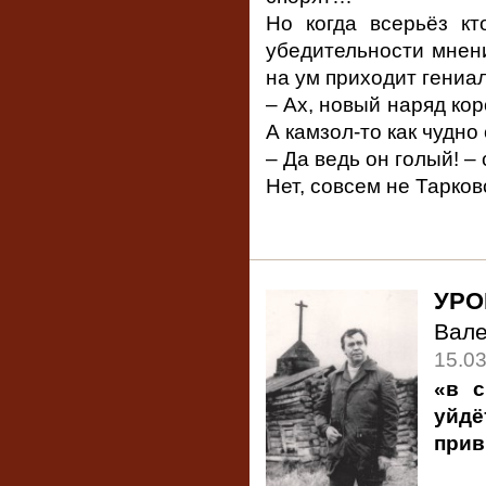
Но когда всерьёз кт
убедительности мнени
на ум приходит гениа
– Ах, новый наряд ко
А камзол-то как чудно 
– Да ведь он голый! –
Нет, совсем не Тарков
УРО
Вал
15.0
«в с
уйдё
прив