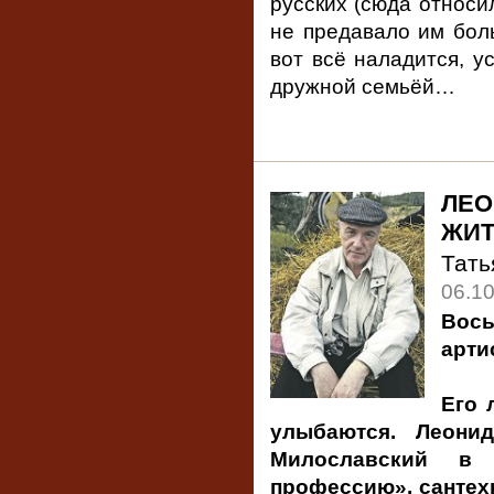
русских (сюда относил
не предавало им боль
вот всё наладится, у
дружной семьёй…
ЛЕО
ЖИТ
Тат
06.1
Вос
арти
Его 
улыбаются. Леони
Милославский в
профессию», сантех