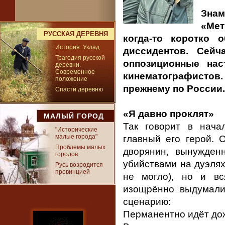
Знам
«Мет
РУССКАЯ ДЕРЕВНЯ
когда-то коротко 
История. Уклад
диссидентов. Сейч
Трагедия русской
оппозиционные нас
деревни.
Современное
кинематографистов.
положение
прежнему по России.
Спасти деревню
«Я давно проклят»
МАЛЫЙ ГОРОД
Так говорит в нача
"Исторические
малые города"
главный его герой. 
Проблемы малых
дворянин, вынужден
городов
убийствами на дуэлях
Русь возродится
провинцией
не могло), но и вс
изощрённо выдумали 
сценарию:
Перманентно идёт до