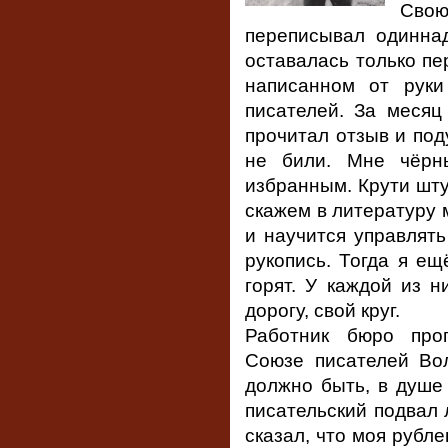
Сво
переписывал одинна
оставалась только пе
написанном от руки
писателей. За меся
прочитал отзыв и под
не били. Мне чёрн
избранным. Крути штур
скажем в литературу м
и научится управлять
рукопись. Тогда я ещ
горят. У каждой из 
дорогу, свой круг.
Работник бюро про
Союзе писателей Вол
должно быть, в душе
писательский подвал 
сказал, что моя рубл