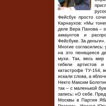
приг
русо
Фейсбук просто сочи
Карнаухов: «Мы тоне
деле Вера Панова – 
аккаунтов и распр
Фейсбуке. За деньги».
Многие согласились: 
на это пенящееся д
мухи. Так, весь мир
гибели артистов и
катастрофе ТУ-154, 
искали слова, а ябло
Некто Максим Болотин
так – с маленькой бу
запись: «О себе. Пре
Москвы в Партия Яб
России». Изучал Юри