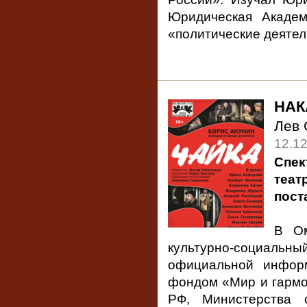
Юридическая Акаде
«политические деятел
НАК
Лев
12.1
Спек
теа
пост
В Ом
культурно-социаль
официальной информ
фондом «Мир и гармо
РФ, Министерства 