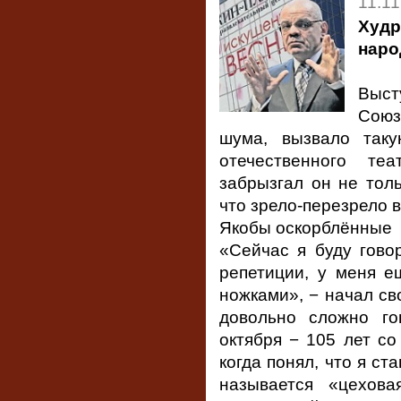
11.11
Худ
нар
Выст
Союз
шума, вызвало таку
отечественного те
забрызгал он не толь
что зрело-перезрело 
Якобы оскорблённые
«Сейчас я буду гово
репетиции, у меня е
ножками», − начал св
довольно сложно го
октября − 105 лет с
когда понял, что я ст
называется «цехова