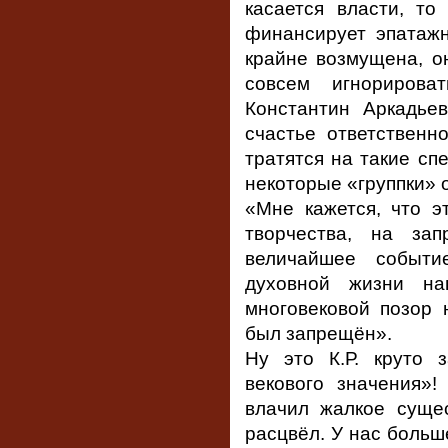
касается власти, то
финансирует эпатажн
крайне возмущена, о
совсем игнориров
Константин Аркадье
счастье ответственн
тратятся на такие спе
некоторые «группки» 
«Мне кажется, что э
творчества, на за
величайшее событи
духовной жизни н
многовековой позор 
был запрещён».
Ну это К.Р. круто 
векового значения»!
влачил жалкое суще
расцвёл. У нас больше