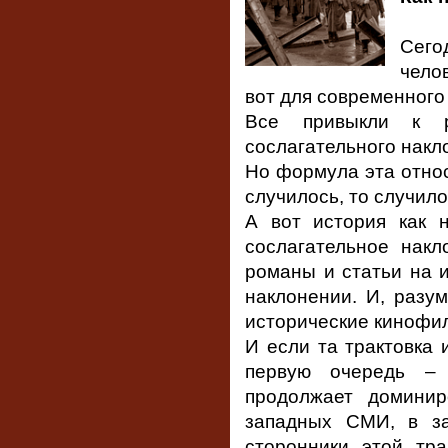
Сегод
челов
вот для современного
Все привыкли к р
сослагательного накл
Но формула эта относ
случилось, то случило
А вот история как н
сослагательное накл
романы и статьи на 
наклонении. И, разу
исторические кинофи
И если та трактовка 
первую очередь – 
продолжает доминир
западных СМИ, в за
сторонники этой тра