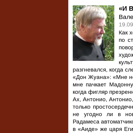
«И 
Вал
19.0
Как х
по с
пово
худо
кул
разгневался, когда с
«Дон Жуана»: «Мне не
мне пачкает Мадонну
когда фигляр презрен
Ах, Антонио, Антонио,
только простосердечн
не угодно ли в нов
Радамеса автоматчико
в «Аиде» же царя Ег