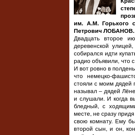
Кра
степ
проз
им. А.М. Горького 
Петрович ЛОБАНОВ.
Двадцать второе ию
деревенской улицей,
собирался идти купать
радио объявили, что 
И вот ровно в полден
что немецко-фашист
стояли с моим дядей 
называл – дядей Лёне
и слушали. И когда в
бледный, с ходящим
месте, не сразу придя
свою комнату. Ему бы
второй сын, и он, ко