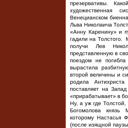
презервативы. Как
художественная си
Венецианском биенна
Льва Николаича Толст
«Анну Каренину» и п
гадили на Толстого. 
получи Лев Нико
представленную в сво
поездом не погибла 
вырастила разбитную
второй величины и си
родила Антихриста
поставляет на Запад
«прирабатывает» в бо
Ну, а уж где Толстой
Богомолова князь 
которому Настасья 
(после изящной паузы