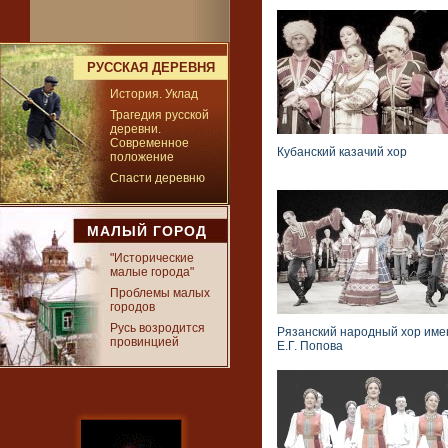
РУССКАЯ ДЕРЕВНЯ
История. Уклад
Трагедия русской
деревни.
Современное
Кубанский казачий хор
положение
Спасти деревню
МАЛЫЙ ГОРОД
"Исторические
малые города"
Проблемы малых
городов
Русь возродится
Рязанский народный хор име
провинцией
Е.Г. Попова