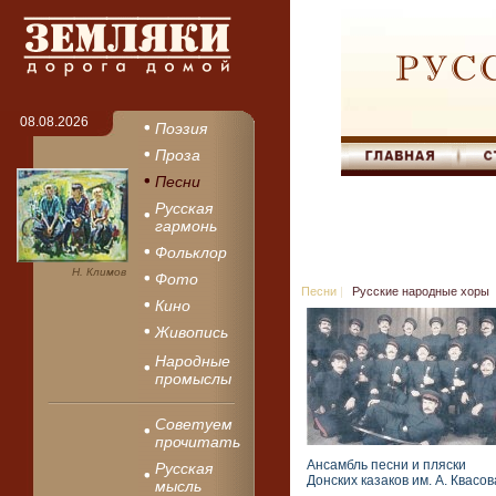
08.08.2026
Поэзия
Проза
Песни
Русская
гармонь
Фольклор
Н. Климов
Фото
Песни
|
Русские народные хоры
Кино
Живопись
Народные
промыслы
Советуем
прочитать
Ансамбль песни и пляски
Русская
Донских казаков им. А. Квасов
мысль