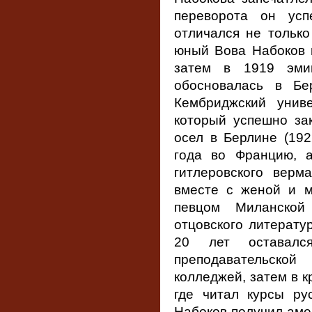
переворота он усп
отличался не только
юный Вова Набоков 
затем в 1919 эми
обосновалась в Бе
Кембриджский униве
который успешно за
осел в Берлине (192
года во Францию, а
гитлеровского вер
вместе с женой и м
певцом Миланской
отцовского литерату
20 лет оставалс
преподавательско
колледжей, затем в 
где читал курсы ру
Набоков получил аме