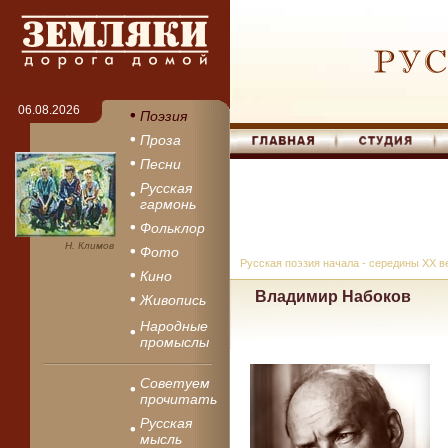
06.08.2026
Поэзия
Проза
Песни
Русская
гармонь
Фольклор
Н. Климов
Фото
Русская поэзия начала - середины XX в
Кино
Владимир Набоков
Живопись
Народные
промыслы
Советуем
прочитать
Русская
мысль