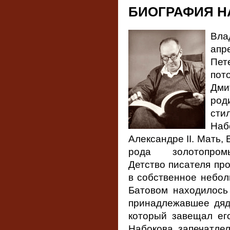
БИОГРАФИЯ Н
Вла
апр
Пет
по
Дми
род
сти
Наб
Александре II. Мать,
рода золотопромы
Детство писателя пр
в собственное небол
Батовом находилось
принадлежавшее дяде
который завещал ег
Набокова запечатлел