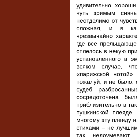
удивительно хорош
чуть зримым сиянь
неотделимо от чувств
сложная, и в кач
чрезвычайно характ
где все прельщающе
сплелось в некую пр
установленного в эм
всяком случае, ч
«парижской нотой» 
пожалуй, и не было,
судеб разбросанны
сосредоточена бы
приблизительно в та
пушкинской плеяде,
многому эту плеяду 
стихами ‒ не лучшим
так недоумевают 