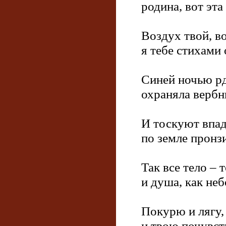
родина, вот эта
Воздух твой, в
я тебе стихами
Синей ночью рд
охраняла вербн
И тоскуют впа
по земле пронз
Так все тело ‒ 
и душа, как неб
Покурю и лягу, 
и твою почувст