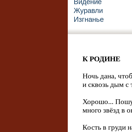
Видение
Журавли
Изгнанье
К РОДИНЕ
Ночь дана, что
и сквозь дым с
Хорошо... Пош
много звёзд в 
Кость в груди 