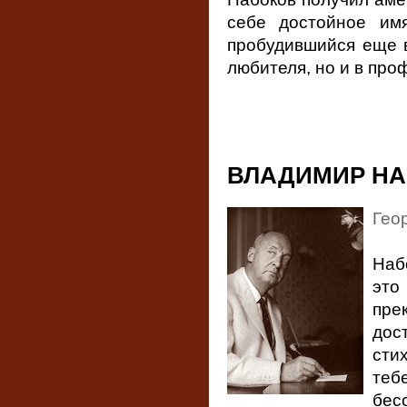
себе достойное им
пробудившийся еще в
любителя, но и в про
ВЛАДИМИР Н
Гео
Наб
это
пре
до
сти
теб
бес