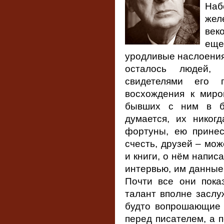
Наб
жел
век
еще
уродливые наслоения
осталось людей, 
свидетелями его 
восхождения к миро
бывших с ним в бл
думается, их никог
фортуны, ею принес
счесть, друзей ‒ мож
и книги, о нём напис
интервью, им данные,
Почти все они пока
талант вполне заслуж
будто вопрошающие 
перед писателем, а п