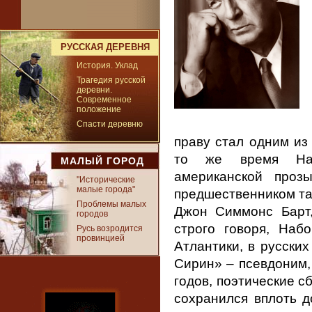
РУССКАЯ ДЕРЕВНЯ
История. Уклад
Трагедия русской
деревни.
Современное
положение
Спасти деревню
праву стал одним из
то же время Наб
МАЛЫЙ ГОРОД
американской проз
"Исторические
малые города"
предшественником та
Проблемы малых
Джон Симмонс Барт,
городов
строго говоря, Наб
Русь возродится
провинцией
Атлантики, в русски
Сирин» ‒ псевдоним,
годов, поэтические с
сохранился вплоть д