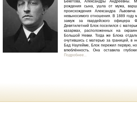
Бекетова, Александры Андреевны. М
рождения сына, ушла от мужа, варша
происхождения Александра Львовича 
невыносимого отношения. В 1889 году 
замуж за гвардейского офицера Ф.
Девятилетний Блок поселился с матерью
казармах, расположенных на окраин
Большой Невки. Тогда же Блока отдали
очутившись с матерью за границей, в н
Бад Наугейме, Блок пережил первую, н
влюблённость. Она оставила глубо
Подробнее...