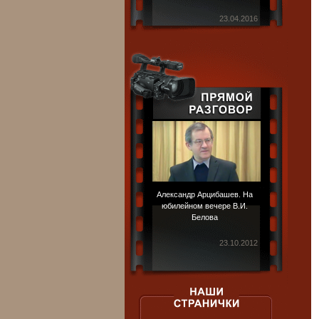
23.04.2016
Александр Арцибашев. На
юбилейном вечере В.И.
Белова
23.10.2012