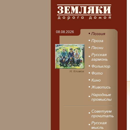
08.08.2026
Поэзия
Проза
Песни
Русская
гармонь
Фольклор
Н. Климов
Фото
Кино
Живопись
Народные
промыслы
Советуем
прочитать
Русская
мысль