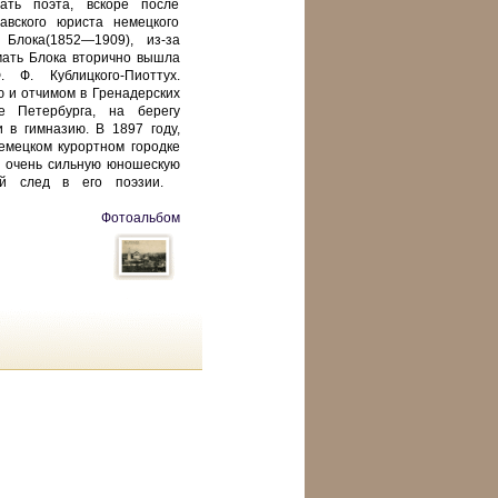
ать поэта, вскоре после
вского юриста немецкого
Блока(1852—1909), из-за
мать Блока вторично вышла
 Ф. Кублицкого-Пиоттух.
 и отчимом в Гренадерских
е Петербурга, на берегу
 в гимназию. В 1897 году,
емецком курортном городке
о очень сильную юношескую
кий след в его поэзии.
Фотоальбом