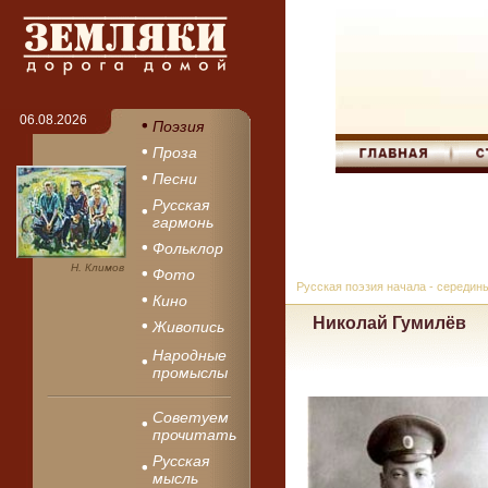
06.08.2026
Поэзия
Проза
Песни
Русская
гармонь
Фольклор
Н. Климов
Фото
Русская поэзия начала - середин
Кино
Николай Гумилёв
Живопись
Народные
промыслы
Советуем
прочитать
Русская
мысль