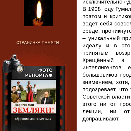
исключительно «д
В 1908 году Гуми
поэтом и критико
ведёт себя совсе
среде, проникнут
– уникальный при
идеалу и в это
принятым воззр
Крещённый в п
интеллигентов 
большевиков прод
знамением, хотя,
подозревает, что
Советской власти
этого ни от про
лекции, ни от
допрашивают.
«Дорогие мои земляки!»