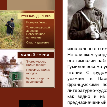
РУССКАЯ ДЕРЕВНЯ
История. Уклад
Трагедия русской
деревни.
Современное
положение
Спасти деревню
изначально его вк
Не слишком усерд
МАЛЫЙ ГОРОД
его гимназии раб
"Исторические
малые города"
Гумилёв весьма у
Проблемы малых
чтении. С трудо
городов
уезжает в Пар
Русь возродится
провинцией
французскими п
литературно-худо
как видно и из
предназначенный