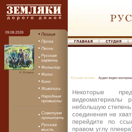
09.08.2026
Поэзия
Проза
Песни
Русская
гармонь
Фольклор
Н. Климов
Фото
Русская поэзия
|
Аудио-видео материа
Кино
Живопись
Некоторые пр
Народные
видеоматериалы 
промыслы
небольшую степень 
Советуем
соединения не хват
прочитать
перейдите по ссы
Русская
правом углу плеера
мысль