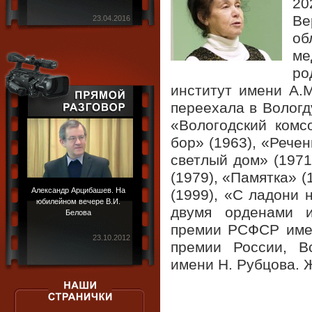
20
Ве
23.04.2016
о
ме
ро
институт имени А.М
переехала в Вологд
«Вологодский комс
бор» (1963), «Рече
светлый дом» (1971
(1979), «Памятка» 
Александр Арцибашев. На
(1999), «С ладони 
юбилейном вечере В.И.
двумя орденами и
Белова
премии РСФСР имен
23.10.2012
премии России, В
имени Н. Рубцова. 