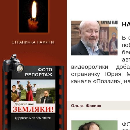
Н
В 
по
б
ав
видеоролики до
страничку Юрия 
канале «Поэзия», н
Ольга Фокина
«Дорогие мои земляки!»
ФО