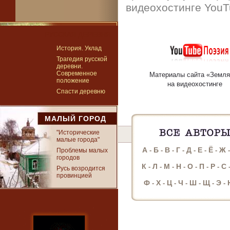
видеохостинге YouT
РУССКАЯ ДЕРЕВНЯ
История. Уклад
Трагедия русской
деревни.
Современное
Материалы сайта «Земля
положение
на видеохостинге
Спасти деревню
МАЛЫЙ ГОРОД
"Исторические
малые города"
А
Б
В
Г
Д
Е
Ё
Ж
-
-
-
-
-
-
-
Проблемы малых
городов
К
Л
М
Н
О
П
Р
С
-
-
-
-
-
-
-
Русь возродится
провинцией
Ф
Х
Ц
Ч
Ш
Щ
Э
-
-
-
-
-
-
-