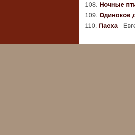
108.
Ночные п
109.
Одинокое 
110.
Пасха
Евге