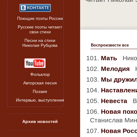
Поющие поэты России
Русские поэты читают
свои стихи
Песни на стихи
Воспроизвести все
Николая Рубцова
101.
Мать
Нико
102.
Мелодия
Н
Фольклор
103.
Мы дружил
Авторская песня
104.
Наставлен
Поэзия
105.
Невеста
Вл
Интервью, выступления
106.
Новая пох
Станислав Мин
Архив новостей
107.
Новая Рос