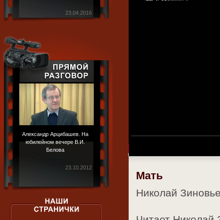
23.04.2016
Александр Арцибашев. На
юбилейном вечере В.И.
Белова
23.10.2012
Мать
Николай Зиновь
Читает Николай З