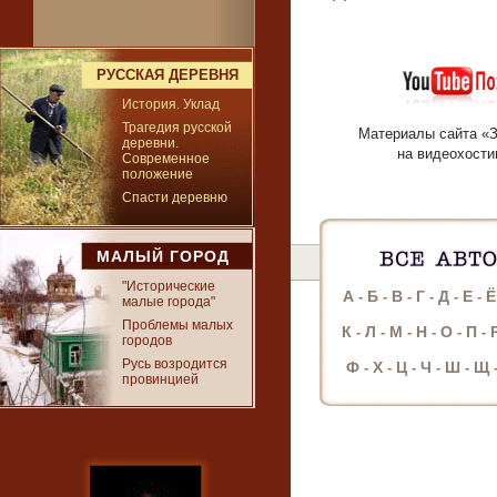
РУССКАЯ ДЕРЕВНЯ
История. Уклад
Трагедия русской
Материалы сайта «
деревни.
на видеохости
Современное
положение
Спасти деревню
МАЛЫЙ ГОРОД
"Исторические
А
Б
В
Г
Д
Е
Ё
-
-
-
-
-
-
малые города"
Проблемы малых
К
Л
М
Н
О
П
-
-
-
-
-
-
городов
Русь возродится
Ф
Х
Ц
Ч
Ш
Щ
-
-
-
-
-
провинцией