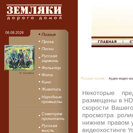
06.08.2026
Поэзия
Проза
Песни
Русская
гармонь
Фольклор
Н. Климов
Фото
Русская поэзия
|
Аудио-видео м
Кино
Живопись
Некоторые пре
Народные
размещены в HD 
промыслы
скорости Вашего
Советуем
просмотра роли
прочитать
нижнем правом у
Русская
видеохостинге Y
мысль