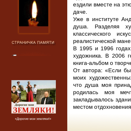
ездили вместе на эт
даче.
Уже в институте Ан
душа. Разделяя ху
классического иск
реалистической мане
В 1995 и 1996 года
художника. В 2006 
книга-альбом о твор
От автора: «Если бы
моих художественных
что душа моя принад
родилась моя меч
закладывалось здани
местом отдохновения,
«Дорогие мои земляки!»