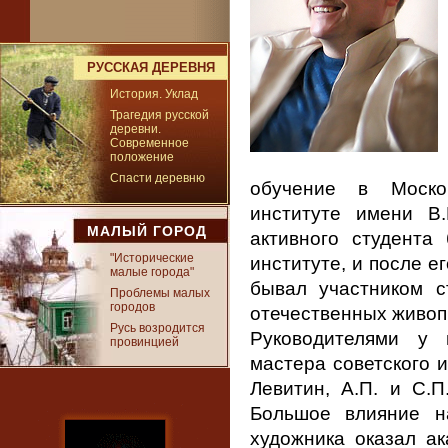
РУССКАЯ ДЕРЕВНЯ
История. Уклад
Трагедия русской
деревни.
Современное
положение
Спасти деревню
обучение в Москов
институте имени В.
МАЛЫЙ ГОРОД
активного студента
"Исторические
институте, и после 
малые города"
бывал участником с
Проблемы малых
городов
отечественных живоп
Русь возродится
Руководителями у
провинцией
мастера советского и
Левитин, А.П. и С.П
Большое влияние н
художника оказал ак