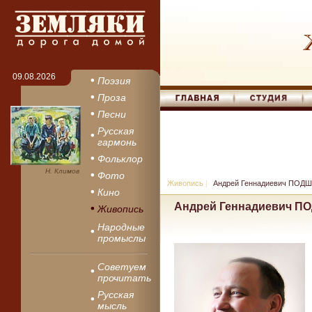
09.08.2026
Поэзия
Проза
Песни
Русская
гармонь
Фольклор
Н. Климов
Фото
Живопись
|
Андрей Геннадиевич ПОД
Кино
Андрей Геннадиевич 
Живопись
Народные
промыслы
Советуем
прочитать
Русская
мысль