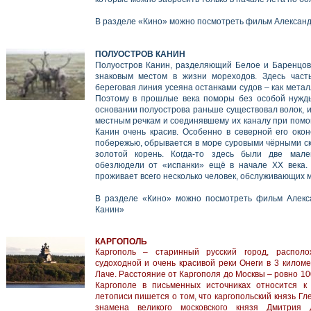
В разделе «Кино» можно посмотреть фильм Александ
ПОЛУОСТРОВ КАНИН
Полуостров Канин, разделяющий Белое и Баренцов
знаковым местом в жизни мореходов. Здесь част
береговая линия усеяна останками судов – как метал
Поэтому в прошлые века поморы без особой нужды
основании полуострова раньше существовал волок, и
местным речкам и соединявшему их каналу при помо
Канин очень красив. Особенно в северной его окон
побережью, обрывается в море суровыми чёрными ск
золотой корень. Когда-то здесь были две мале
обезлюдели от «испанки» ещё в начале ХХ века.
проживает всего несколько человек, обслуживающих 
В разделе «Кино» можно посмотреть фильм Алекс
Канин»
КАРГОПОЛЬ
Каргополь – старинный русский город, распол
судоходной и очень красивой реки Онеги в 3 киломе
Лаче. Расстояние от Каргополя до Москвы – ровно 10
Каргополе в письменных источниках относится к 
летописи пишется о том, что каргопольский князь Гл
знамена великого московского князя Дмитрия 