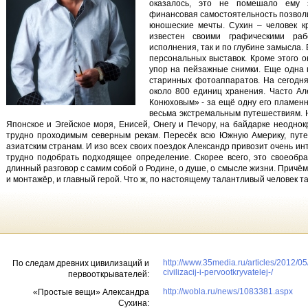
оказалось, это не помешало ему 
финансовая самостоятельность позволи
юношеские мечты. Сухин – человек к
известен своими графическими ра
исполнения, так и по глубине замысла.
персональных выставок. Кроме этого 
упор на пейзажные снимки. Еще одна 
старинных фотоаппаратов. На сегодня
около 800 единиц хранения. Часто А
Конюховым» - за ещё одну его пламенн
весьма экстремальным путешествиям. 
Японское и Эгейское моря, Енисей, Онегу и Печору, на байдарке неодно
трудно проходимым северным рекам. Пересёк всю Южную Америку, пут
азиатским странам. И изо всех своих поездок Александр привозит очень 
трудно подобрать подходящее определение. Скорее всего, это своеобр
длинный разговор с самим собой о Родине, о душе, о смысле жизни. Причём,
и монтажёр, и главный герой. Что ж, по настоящему талантливый человек 
http://www.35media.ru/articles/2012/0
По следам древних цивилизаций и
civilizacij-i-pervootkryvatelej-/
первооткрывателей:
http://wobla.ru/news/1083381.aspx
«Простые вещи» Александра
Сухина: