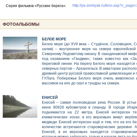
http://ya-zemlyak.ru/kino.asp?c_page=
Серия фильмов «Русские берега»:
ФОТОАЛЬБОМЫ
БЕЛОЕ МОРЕ
Белое море (до XVII века – Студёное, Соловецкое, 
залив) – внутреннее море на севере европейской 
Северному Ледовитому океану. В скандинавской миф
под названием «Гандвик»; также известно как «За
береговой линии. На берегу Белого моря находится 
северных портов – Архангельск. В акватории распол
древний центр русской православной цивилизации и 
ГУЛага. Побережье Белого моря очень живописно 
массивов на юге до скал и тундры на севере.
ЕНИСЕЙ
Енисей – самая полноводная река России. В устье
июне 80928 кубометров в секунду. В городе Игар
поднимается на 22 метра. Енисей интересен те
климатических зонах: в его верховьях живут вербл
медведи. Енисей интересен ещё и тем, что на его бе
количестве встречаются староверческие деревни. А
Енисей, в их верховьях находятся староверческ
которые можно забросить только в начале лета по бо