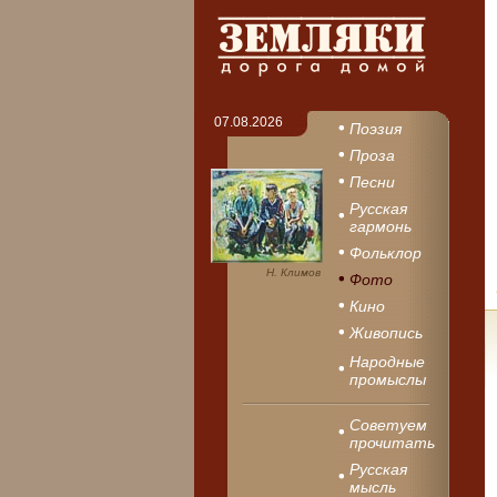
07.08.2026
Поэзия
Проза
Песни
Русская
гармонь
Фольклор
Н. Климов
Фото
Кино
Живопись
Народные
промыслы
Советуем
прочитать
Русская
мысль