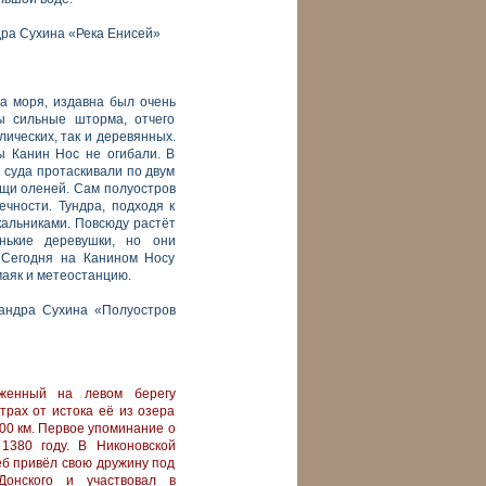
ра Сухина «Река Енисей»
а моря, издавна был очень
ы сильные шторма, отчего
лических, так и деревянных.
 Канин Нос не огибали. В
 суда протаскивали по двум
щи оленей. Сам полуостров
ечности. Тундра, подходя к
альниками. Повсюду растёт
нькие деревушки, но они
 Сегодня на Канином Носу
маяк и метеостанцию.
андра Сухина «Полуостров
оженный на левом берегу
трах от истока её из озера
00 км. Первое упоминание о
1380 году. В Никоновской
еб привёл свою дружину под
Донского и участвовал в