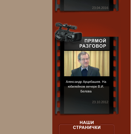
23.04.2016
Александр Арцибашев. На
юбилейном вечере В.И.
Белова
23.10.2012