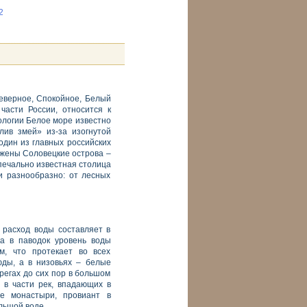
2
Северное, Спокойное, Белый
части России, относится к
ологии Белое море известно
лив змей» из-за изогнутой
один из главных российских
ожены Соловецкие острова –
печально известная столица
и разнообразно: от лесных
 расход воды составляет в
ка в паводок уровень воды
м, что протекает во всех
юды, а в низовьях – белые
регах до сих пор в большом
 в части рек, впадающих в
ие монастыри, провиант в
льшой воде.