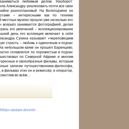
заниматься любимым делом. Наоборот:
ла Александру реализовать почти все свои
райне разноплановый. На Вологодчине он
ботами – интересными как по технике
 В местных музеях прошло уже несколько его
он всерьёз занимается фотографией, делая
грань его увлечений – коллекционирование
шний день его коллекция включает в себя
лександра Сухина называют «череповецким
ую страсть – любовь к одиночным и подчас
На небольшом каяке он прошёл Баренцево,
кратно сплавлялся по порожистым и подчас
ешествовал по Северной Африке и многим
интересные и своеобразные фильмы, которым
азные записки путешественника-философа,
 в фильмах этих он и режиссёр, и оператор,
талантлив во всём…
5/06/po-sledam-drevnih-