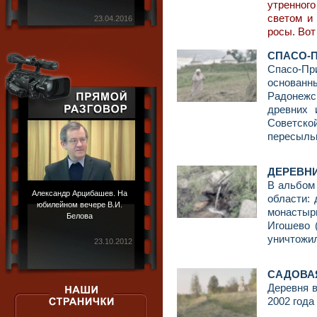
утренног
светом и
23.04.2016
росы. Вот
СПАСО-
Спасо-П
основанны
Радонеж
древних 
Советской
пересыльн
ДЕРЕВНИ
В альбом 
Александр Арцибашев. На
области: 
юбилейном вечере В.И.
монастыр
Белова
Игошево 
уничтожил
23.10.2012
САДОВА
Деревня в
2002 года