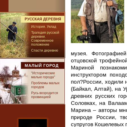
РУССКАЯ ДЕРЕВНЯ
История. Уклад
Трагедия русской
деревни.
Современное
положение
Спасти деревню
музея. Фотографие
отцовской трофейной
МАЛЫЙ ГОРОД
Мариной познаком
"Исторические
инструктором поход
малые города"
пол?России, ходили 
Проблемы малых
городов
(Байкал, Алтай), на 
Русь возродится
древних русских го
провинцией
Соловках, на Валаам
Марина – авторы мн
природе России, тв
супругов Кошелевых 