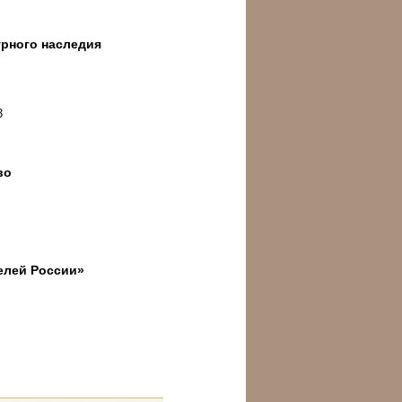
урного наследия
3
во
елей России»