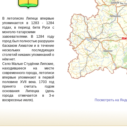
В летописях Липецк впервые
упоминается в 1283 - 1284
годах, в период битв Руси с
монголо-татарскими
завоевателями. В 1284 году
город был полностью разрушен
баскаком Ахматом и в течение
нескольких последующих
столетий никаких упоминаний о
нём нет.
Село Малые Студёнки Липские,
находившееся на месте
современного города, летописи
впервые упоминают в первой
половине XVII века. 1703 год
принято считать годом
основания Липецка (день
города отмечается в 3-е
воскресенье июля).
Посмотреть на Янд