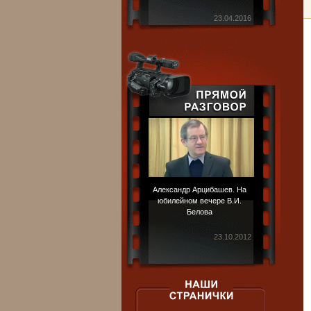
23.04.2016
Александр Арцибашев. На
юбилейном вечере В.И.
Белова
23.10.2012