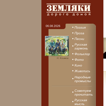
06.08.2026
Поэзия
Проза
Песни
Русская
гармонь
Фольклор
Н. Климов
Фото
Кино
Живопись
Народные
промыслы
Советуем
прочитать
Русская
мысль