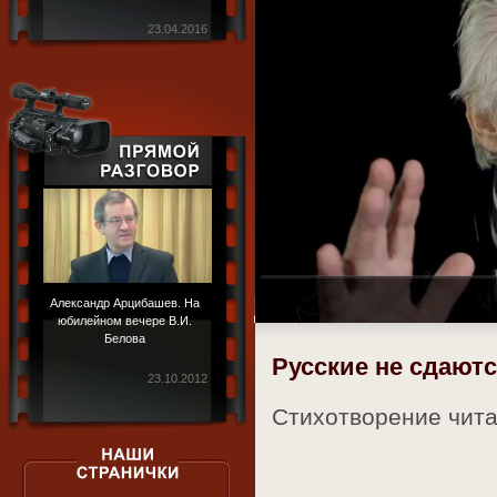
23.04.2016
Александр Арцибашев. На
юбилейном вечере В.И.
Белова
Русские не сдают
23.10.2012
Стихотворение чит