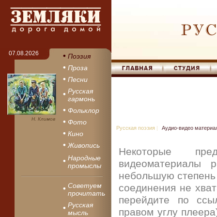
07.08.2026
Поэзия
Проза
Песни
Русская
гармонь
Фольклор
Н. Климов
Фото
Русская поэзия
|
Аудио-видео материа
Кино
Живопись
Некоторые пр
Народные
видеоматериалы 
промыслы
небольшую степень 
Советуем
соединения не хват
прочитать
перейдите по ссы
Русская
правом углу плеера
мысль