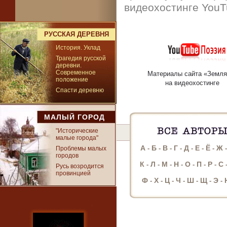
видеохостинге YouT
РУССКАЯ ДЕРЕВНЯ
История. Уклад
Трагедия русской
деревни.
Современное
Материалы сайта «Земля
положение
на видеохостинге
Спасти деревню
МАЛЫЙ ГОРОД
"Исторические
малые города"
А
Б
В
Г
Д
Е
Ё
Ж
-
-
-
-
-
-
-
Проблемы малых
городов
К
Л
М
Н
О
П
Р
С
-
-
-
-
-
-
-
Русь возродится
провинцией
Ф
Х
Ц
Ч
Ш
Щ
Э
-
-
-
-
-
-
-