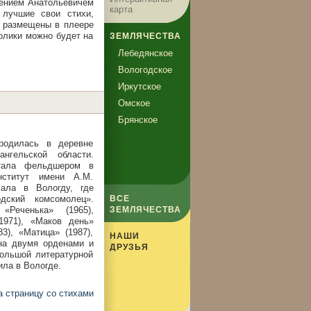
ением Анатольевичем
карта
лучшие свои стихи,
т размещены в плеере
ролики можно будет на
ЗЕМЛЯЧЕСТВА
Лебедянское
Вологодское
Иркутское
Омское
Брянское
родилась в деревне
нгельской области.
отала фельдшером в
нститут имени А.М.
хала в Вологду, где
дский комсомолец».
ВСЕ
«Реченька» (1965),
ЗЕМЛЯЧЕСТВА
1971), «Маков день»
83), «Матица» (1987),
НАШИ
ена двумя орденами и
ДРУЗЬЯ
ольшой литературной
ила в Вологде.
а страницу со стихами