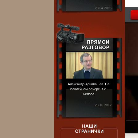
23.04.2016
Александр Арцибашев. На
юбилейном вечере В.И.
Белова
23.10.2012