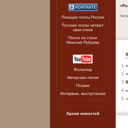
«Ро
Чита
Поющие поэты России
Русские поэты читают
свои стихи
Песни на стихи
Николая Рубцова
В
1.
«
Фольклор
2.
«
Авторская песня
3.
В
Поэзия
4.
«
Интервью, выступления
5.
«
Архив новостей