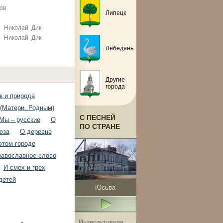
ов
Липецк
Николай Дик
Николай Дик
Лебедянь
Другие
города
к и природа
(Матери. Родным)
С ПЕСНЕЙ
Мы – русские
О
ПО СТРАНЕ
юза
О деревне
этом городе
авославное слово
И смех и грех
детей
Юсьва
Интерактивная