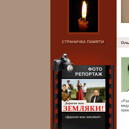
Оль
«Раз
мед
прем
«Дорогие мои земляки!»