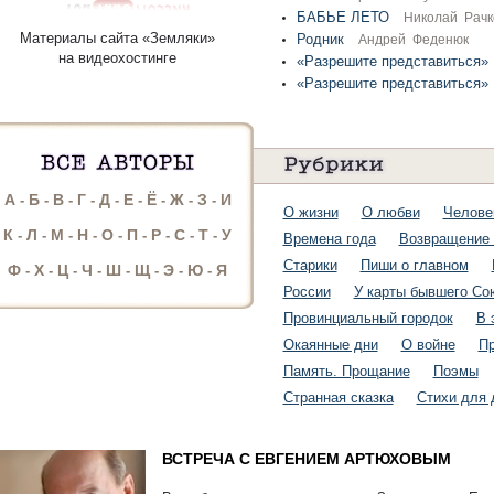
БАБЬЕ ЛЕТО
Николай Рачк
Материалы сайта «Земляки»
Родник
Андрей Феденюк
на видеохостинге
«Разрешите представиться»
«Разрешите представиться»
А
Б
В
Г
Д
Е
Ё
Ж
З
И
-
-
-
-
-
-
-
-
-
О жизни
О любви
Челове
К
Л
М
Н
О
П
Р
С
Т
У
-
-
-
-
-
-
-
-
-
Времена года
Возвращение 
Старики
Пиши о главном
Ф
Х
Ц
Ч
Ш
Щ
Э
Ю
Я
-
-
-
-
-
-
-
-
России
У карты бывшего Со
Провинциальный городок
В 
Окаянные дни
О войне
Пр
Память. Прощание
Поэмы
Странная сказка
Стихи для 
ВСТРЕЧА С ЕВГЕНИЕМ АРТЮХОВЫМ