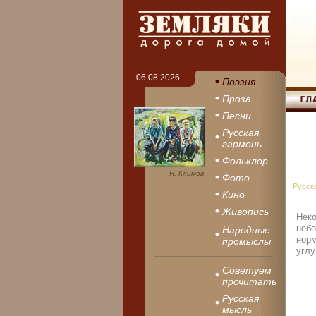
06.08.2026
Поэзия
Проза
Песни
Русская
гармонь
Фольклор
Н. Климов
Фото
Русск
Кино
Живопись
Неко
неб
Народные
норм
промыслы
углу
Советуем
прочитать
Русская
мысль