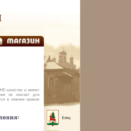
HD качестве и имеют
ния не хватает для
ится в нижнем правом
Елец