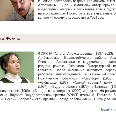
В ноябре состоялась встреча «Земляков» с
Евг
Артюховым
. Для «Земляков» автор прочёл 
видеоролики которых в ближайшее время буду
на его страничке. Посмотреть все записанные 
канале «Поэзия» видеохостинга
YouTube
.
га Фокина
ФОКИНА Ольга Александровна (1937–2023) 
Артёмьевская Верхнетоёмского района Арха
Окончила Архангельское медучилище, раб
родном районе. Окончила Литературный и
Горького. После окончания института перее
работала литсотрудником в газете «Волого
Поэтические сборники: «Сыр-бор» (1963), 
«Алёнушка» (1967), «Самый светлый дом» (
(1974), «Буду стеблем» (1979), «Памятка» (19
нобережье» (1999), «С ладони на ладонь» (2000) и другие. Награжд
алью. Лауреат Государственной премии РСФСР имени М. Горького, Б
ии России, Всероссийской премии «Звезда полей» имени Н. Рубцова. Ж
Перейти н