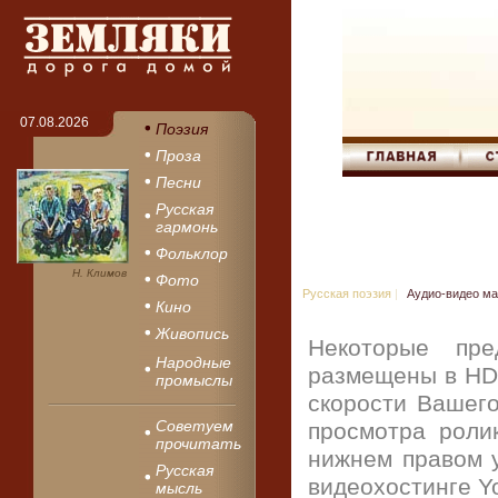
07.08.2026
Поэзия
Проза
Песни
Русская
гармонь
Фольклор
Н. Климов
Фото
Русская поэзия
|
Аудио-видео м
Кино
Живопись
Некоторые пре
Народные
размещены в HD 
промыслы
скорости Вашего
Советуем
просмотра роли
прочитать
нижнем правом у
Русская
видеохостинге Y
мысль