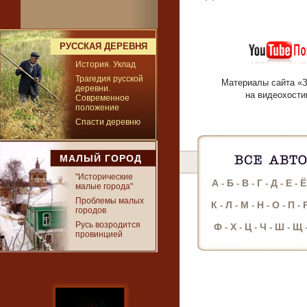
РУССКАЯ ДЕРЕВНЯ
История. Уклад
Трагедия русской
Материалы сайта «
деревни.
на видеохости
Современное
положение
Спасти деревню
МАЛЫЙ ГОРОД
"Исторические
А
Б
В
Г
Д
Е
Ё
-
-
-
-
-
-
малые города"
Проблемы малых
К
Л
М
Н
О
П
-
-
-
-
-
-
городов
Русь возродится
Ф
Х
Ц
Ч
Ш
Щ
-
-
-
-
-
провинцией