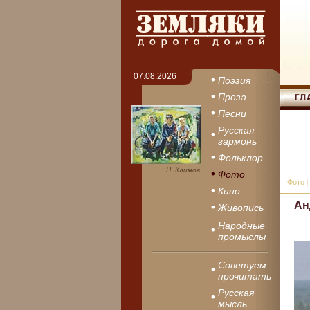
07.08.2026
Поэзия
Проза
Песни
Русская
гармонь
Фольклор
Н. Климов
Фото
Фото
|
Кино
Ан
Живопись
Народные
промыслы
Советуем
прочитать
Русская
мысль