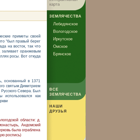
карта
ЗЕМЛЯЧЕСТВА
Лебедянское
Вологодское
ческие приметы своей
Иркутское
что "был правый берег
да на восток, так что
Омское
, заливает оранжевым
Брянское
аплях росы. Вот откуда
, основанный в 1371
кого святым Димитрием
ВСЕ
 Русского Севера. Был
ЗЕМЛЯЧЕСТВА
ы использовался как
ркви
НАШИ
ДРУЗЬЯ
огодской области: д.
монастырь, Андомский
церковь была ограблена
ую роспись)