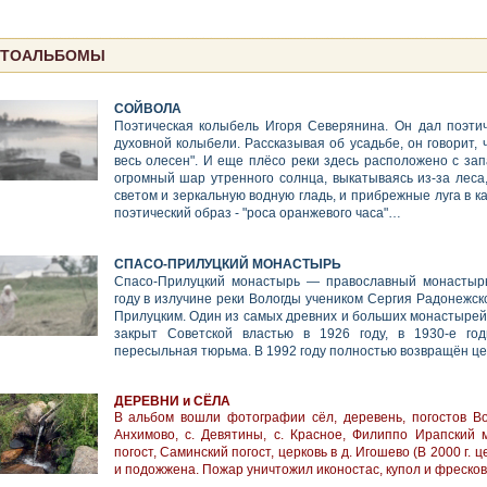
ТОАЛЬБОМЫ
СОЙВОЛА
Поэтическая колыбель Игоря Северянина. Он дал поэти
духовной колыбели. Рассказывая об усадьбе, он говорит, 
весь олесен". И еще плёсо реки здесь расположено с запа
огромный шар утренного солнца, выкатываясь из-за леса
светом и зеркальную водную гладь, и прибрежные луга в к
поэтический образ - "роса оранжевого часа"…
СПАСО-ПРИЛУЦКИЙ МОНАСТЫРЬ
Спасо-Прилуцкий монастырь — православный монастырь
году в излучине реки Вологды учеником Сергия Радонежс
Прилуцким. Один из самых древних и больших монастырей
закрыт Советской властью в 1926 году, в 1930-е год
пересыльная тюрьма. В 1992 году полностью возвращён це
ДЕРЕВНИ и СЁЛА
В альбом вошли фотографии сёл, деревень, погостов Вол
Анхимово, с. Девятины, с. Красное, Филиппо Ирапский 
погост, Саминский погост, церковь в д. Игошево (В 2000 г. 
и подожжена. Пожар уничтожил иконостас, купол и фресков