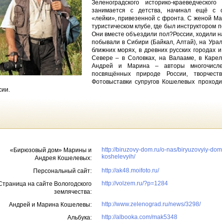
Зеленоградского историко-краеведческог
занимается с детства, начинал ещё с 
«лейки», привезенной с фронта. С женой М
туристическом клубе, где был инструктором 
Они вместе объездили пол?России, ходили н
побывали в Сибири (Байкал, Алтай), на Урал
ближних морях, в древних русских городах и
Севере – в Соловках, на Валааме, в Карел
Андрей и Марина – авторы многочисле
посвящённых природе России, творчест
Фотовыставки супругов Кошелевых проходи
сии.
http://biruzovy-dom.ru/o-nas/biryuzovyiy-dom
«Бирюзовый дом» Марины и
koshelevyih/
Андрея Кошелевых:
http://ak48.moifoto.ru/
Персональный сайт:
http://volzem.ru/?p=1284
Страница на сайте Вологодского
землячества:
http://www.zelenograd.ru/news/3298/
Андрей и Марина Кошелевы:
http://albooka.com/mak5348
Альбука: