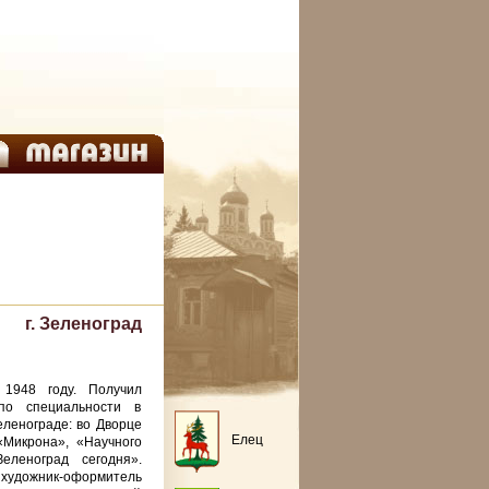
г. Зеленоград
1948 году. Получил
по специальности в
еленограде: во Дворце
Елец
«Микрона», «Научного
еленоград сегодня».
ожник-оформитель