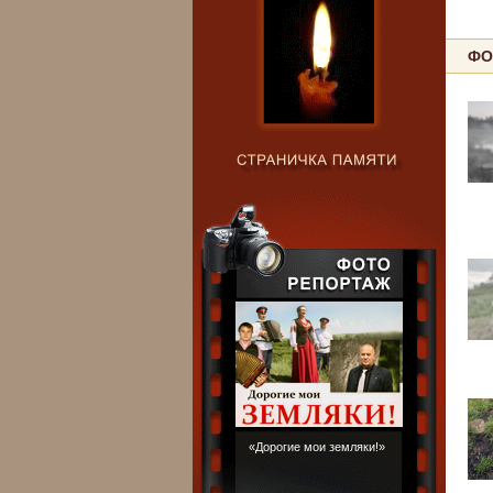
ФО
«Дорогие мои земляки!»