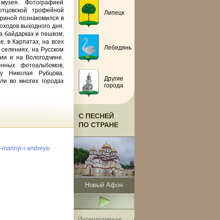
о музея. Фотографией
отцовской трофейной
Липецк
ариной познакомился в
походов выходного дня.
а байдарках и пешком,
е, в Карпатах, на всех
Лебедянь
 селениях, на Русском
ии и на Вологодчине.
нных фотоальбомов,
ву Николая Рубцова.
Другие
ли во многих городах
города
С ПЕСНЕЙ
ПО СТРАНЕ
-marinyi-i-andreya-
Новый Афон
Интерактивная