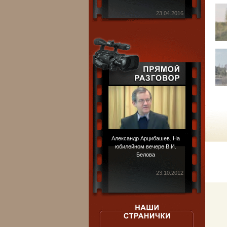
23.04.2016
Александр Арцибашев. На
юбилейном вечере В.И.
Белова
23.10.2012