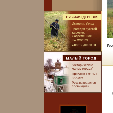
РУССКАЯ ДЕРЕВНЯ
История. Уклад
Трагедия русской
деревни.
Современное
положение
Спасти деревню
Рос
МАЛЫЙ ГОРОД
"Исторические
малые города"
Проблемы малых
городов
Русь возродится
провинцией